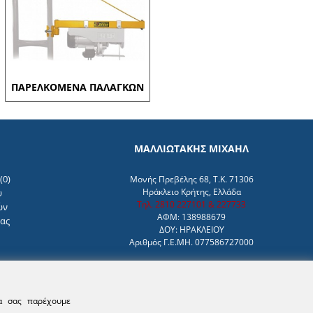
ΠΑΡΕΛΚΟΜΕΝΑ ΠΑΛΑΓΚΩΝ
ΜΑΛΛΙΩΤΑΚΗΣ ΜΙΧΑΗΛ
(
0
)
Μονής Πρεβέλης 68, Τ.Κ. 71306
Ηράκλειο Κρήτης, Ελλάδα
υ
Τηλ. 2810 227101 & 227733
ών
ΑΦΜ: 138988679
μας
ΔΟΥ: ΗΡΑΚΛΕΙΟΥ
Αριθμός Γ.Ε.ΜΗ. 077586727000
να σας παρέχουμε