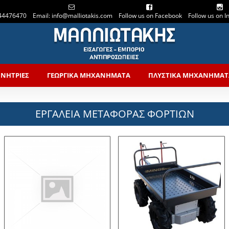
44476470
Email: info@malliotakis.com
Follow us on Facebook
Follow us on 
ΝΗΤΡΙΕΣ
ΓΕΩΡΓΙΚΑ ΜΗΧΑΝΗΜΑΤΑ
ΠΛΥΣΤΙΚΑ ΜΗΧΑΝΗΜΑΤ
ΕΡΓΑΛΕΙΑ ΜΕΤΑΦΟΡΑΣ ΦΟΡΤΙΩΝ