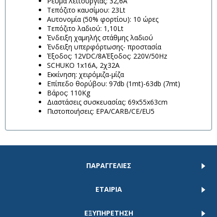
Ρεύμα λειτουργίας: 32,6Α
Τεπόζιτο καυσίμου: 23Lt
Αυτονομία (50% φορτίου): 10 ώρες
Τεπόζιτο λαδιού: 1,10Lt
Ένδειξη χαμηλής στάθμης λαδιού
Ένδειξη υπερφόρτωσης- προστασία
Έξοδος: 12VDC/8AΈξοδος: 220V/50Hz
SCHUKO 1x16A, 2χ32Α
Εκκίνηση: χειρόμιζα-μίζα
Επίπεδο θορύβου: 97db (1mt)-63db (7mt)
Βάρος: 110Κg
Διαστάσεις συσκευασίας: 69x55x63cm
Πιστοποιήσεις: EPA/CARB/CE/EU5
ΠΑΡΑΓΓΕΛΙΕΣ
ΕΤΑΙΡΙΑ
ΕΞΥΠΗΡΕΤΗΣΗ