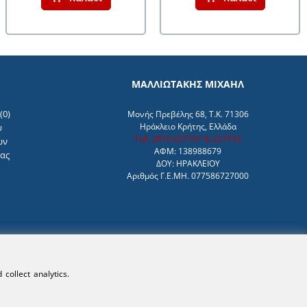
ΜΑΛΛΙΩΤΑΚΗΣ ΜΙΧΑΗΛ
(
0
)
Μονής Πρεβέλης 68, Τ.Κ. 71306
Ηράκλειο Κρήτης, Ελλάδα
υ
Τηλ. 2810 227101 & 227733
ών
ΑΦΜ: 138988679
μας
ΔΟΥ: ΗΡΑΚΛΕΙΟΥ
Αριθμός Γ.Ε.ΜΗ. 077586727000
collect analytics.