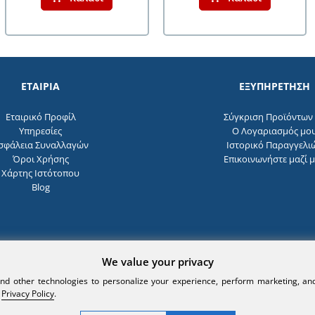
ΕΤΑΙΡΙΑ
ΕΞΥΠΗΡΕΤΗΣΗ
Εταιρικό Προφίλ
Σύγκριση Προϊόντων 
Υπηρεσίες
O Λογαριασμός μο
σφάλεια Συναλλαγών
Ιστορικό Παραγγελι
Όροι Χρήσης
Επικοινωνήστε μαζί 
Χάρτης Ιστότοπου
Blog
We value your privacy
d other technologies to personalize your experience, perform marketing, and 
r
Privacy Policy
.