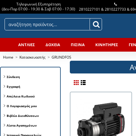
Τηλεφωνική Εξυπηρέτηση
(Δευ-Παρ 07:00 - 19:30 & Σαβ 07:00 - 17:30)
2810227101 & 2810227733 & 69
ΑΝΤΛΙΕΣ
ΔΟΧΕΙΑ
ΠΙΣΙΝΑ
ΚΙΝΗΤΗΡΕΣ
ΓΕΝ
Home
Κατασκευαστής
GRUNDFOS
Α
Σύνδεση
Εγγραφή
Απώλεια Κωδικού
Ο Λογαριασμός μου
Βιβλίο Διευθύνσεων
Λίστα Αγαπημένων
Ιστορικό Παραγγελιών