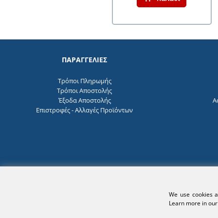
ΠΑΡΑΓΓΕΛΙΕΣ
Τρόποι Πληρωμής
Τρόποι Αποστολής
Έξοδα Αποστολής
Α
Επιστροφές - Αλλαγές Προϊόντων
We use cookies an
Powered by
ComputerView.gr
© 2024 | All rights reserved
Learn more in ou