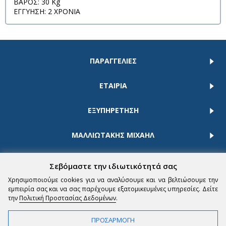
ΒΑΡΟΣ: 30 Kg
ΕΓΓΥΗΣΗ: 2 ΧΡΟΝΙΑ
ΠΑΡΑΓΓΕΛΙΕΣ
ΕΤΑΙΡΙΑ
ΕΞΥΠΗΡΕΤΗΣΗ
ΜΑΛΛΙΩΤΑΚΗΣ ΜΙΧΑΗΛ
Σεβόμαστε την ιδιωτικότητά σας
Χρησιμοποιούμε cookies για να αναλύσουμε και να βελτιώσουμε την
εμπειρία σας και να σας παρέχουμε εξατομικευμένες υπηρεσίες. Δείτε
την
Πολιτική Προστασίας Δεδομένων
.
Powered by
ComputerView.gr
© 2024 | All rights reserved
ΠΡΟΣΑΡΜΟΓΗ